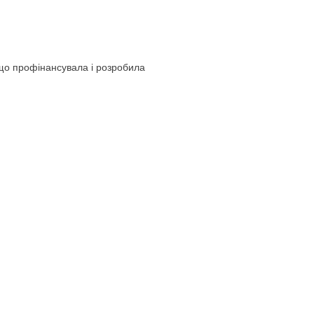
 що профінансувала і розробила
 Activation Programme) і вдячна
альність цього сайту.
epartment of Rural and Community Development, and
) Programme 2021-2027