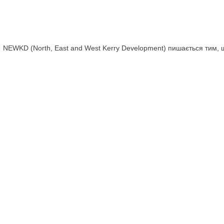
NEWKD (North, East and West Kerry Development) пишається тим,
цей веб-сайт в рамках програми SICAP (Social Inclusion Community
кожному з партнерів за їхній неоціненний внесок у корисність і акту
ogramme (SICAP) is co-funded by the Irish Government, through the D
Fund Plus under the Employment, Inclusion, Skills and Training (EIST