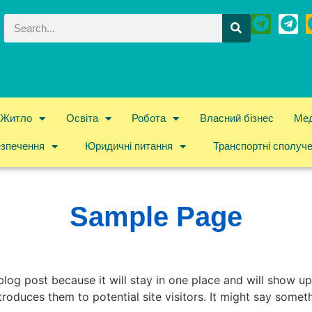
Житло
Освіта
Робота
Власний бізнес
Мед
езпечення
Юридичні питання
Транспортні сполуч
Sample Page
 blog post because it will stay in one place and will show up
oduces them to potential site visitors. It might say somethi