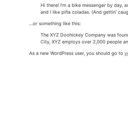
Hi there! I’m a bike messenger by day, a
and I like piña coladas. (And gettin’ caug
…or something like this:
The XYZ Doohickey Company was founded 
City, XYZ employs over 2,000 people an
As a new WordPress user, you should go to
y