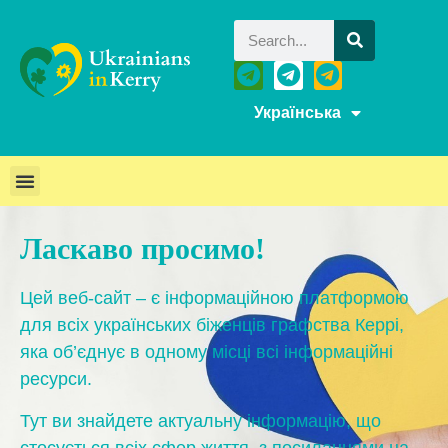
Українська
Ласкаво просимо!
Цей веб-сайт – є інформаційною платформою
для всіх українських біженців графства Керрі,
яка об’єднує в одному місці всі інформаційні
ресурси.
Тут ви знайдете актуальну інформацію, що
стосується всіх сфер життя, з посиланнями на