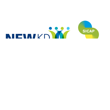
NEWKD (North, East and West Kerry Development) пишається тим, що
профінансувала і розробила цей веб-сайт в рамках програми SICAP
(Social Inclusion Community Activation Programme) і вдячна кожному з
партнерів за їхній неоціненний внесок у корисність і актуальність цього
сайту.