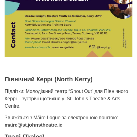
Північний Керрі (North Kerry)
Підлітки: Молодіжний театр “Shout Out” для Північного
Керрі – зустрічі щотижня у St. John’s Theatre & Arts
Centre.
Зв’яжіться з Máire Logue за електронною поштою:
maire@st.johnstheatre.ie
Тралі (Tralee)