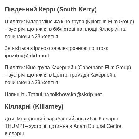
Південний Керрі (South Kerry)
Підлітки: Кіллорглінська кіно-група (Killorglin Film Group)
– зустрічі щотижня в бібліотеці на площі Кіллоргліна,
починаючи з 28 жовтня.
Зв’яжіться з Іриною за електронною поштою:
ipuzdria@skdp.net
Підлітки: Кіно-група Кахернейн (Cahernane Film Group)
– зустрічі щотижня в Центрі громади Кахернейн,
починаючи з 28 жовтня.
Напишіть Тетяні на
tolkhovska@skdp.net
.
Кілларні (Killarney)
Діти: Молодіжний барабанний ансамбль Кілларні
THUMP! – зустрічі щотижня в Anam Cultural Centre,
Кілларні.