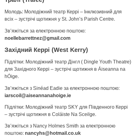
Молодь: Молодіжний театр Керрі – Інклюзивний для
всіх – зустрічі щотижня у St. John’s Parish Centre.
Зв’яжіться за електронною поштою:
noellebarrettnez@gmail.com
Західний Керрі (West Kerry)
Підлітки: Молодіжний театр Дінгл ( Dingle Youth Theatre)
для Західного Керрі – зустрічі щотижня в Áiseanna na
hÓige.
Зв’яжіться з Sinéad Eadie за електронною поштою:
iarscoil@aiseannanahoige.ie
Підлітки: Молодіжний театр SKY для Південного Керрі
– зустрічі щотижня в Coláiste Na Sceilge.
Зв’яжіться з Nancy Holmes Smith за електронною
поштою:
nancyhs@hotmail.co.uk