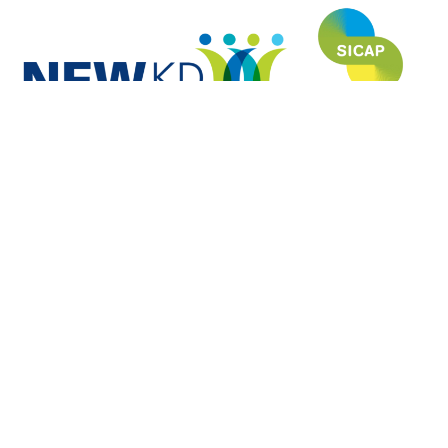
NEWKD (North, East and West Kerry Development) пишається тим, що
профінансувала і розробила цей веб-сайт в рамках програми SICAP
(Social Inclusion Community Activation Programme) і вдячна кожному з
партнерів за їхній неоціненний внесок у корисність і актуальність цього
сайту.