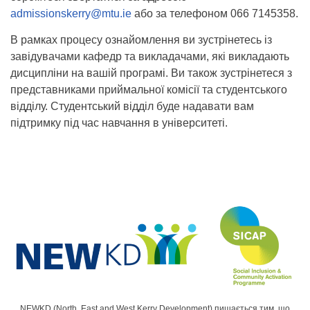
admissionskerry@mtu.ie
або за телефоном 066 7145358.
В рамках процесу ознайомлення ви зустрінетесь із
завідувачами кафедр та викладачами, які викладають
дисципліни на вашій програмі. Ви також зустрінетеся з
представниками приймальної комісії та студентського
відділу. Студентський відділ буде надавати вам
підтримку під час навчання в університеті.
NEWKD (North, East and West Kerry Development) пишається тим, що