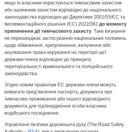
якщо їх власники користуються тимчасовим захистом
або належним захистом відповідно до національного
законодавства відповідно до Директиви 2001/55/ЄС та
Імплементаційного рішення (ЄС) 2022/382
до моменту
припинення дії тимчасового захисту
. Таке визнання
не перешкоджає застосуванню національних положень
щодо обмеження, призупинення, вилучення або
анулювання права керування на території цієї
держави-члена відповідно до принципу
територіальності кримінального та поліцейського
законодавства.
Згідно новим правилам ЕС держави-члени можуть
вимагати пред’явлення паспорта, документа про
тимчасове проживання або іншого відповідного
документа для підтвердження особи власника
водійського посвідчення.
Управління безпеки дорожнього руху (The Road Safety
Authority –
RSA
), яке є державним органом