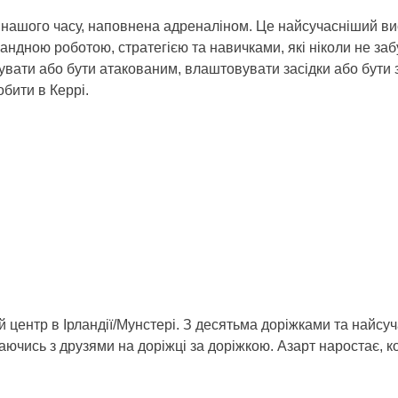
а нашого часу, наповнена адреналіном. Це найсучасніший ви
андною роботою, стратегією та навичками, які ніколи не за
кувати або бути атакованим, влаштовувати засідки або бути 
обити в Керрі.
 центр в Ірландії/Мунстері. З десятьма доріжками та найс
аючись з друзями на доріжці за доріжкою. Азарт наростає, к