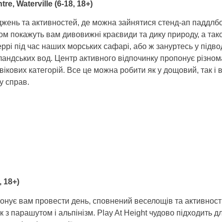
re, Waterville
(
6-18, 18+)
ліджень та активностей, де можна зайнятися стенд-ап паддл
ідом покажуть вам дивовижні краєвиди та дику природу, а та
ррі під час наших морських сафарі, або ж зануртесь у підво
андських вод. Центр активного відпочинку пропонує різнома
ікових категорій. Все це можна робити як у дощовий, так і 
у справ.
, 18+)
понує вам провести день, сповнений веселощів та активності.
з парашутом і альпінізм. Play At Height чудово підходить 