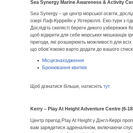
Sea Synergy Marine Awareness & Activity Cent
Sea Synergy – це центр морської освіти, дос
озері Лаф-Куррейн у Уотервіллі. Еко-тури з г
Дослідіть скелясті береги дикого узбережжя Ке
щоб відкрити для себе морських мешканців ірл
пригоди, які розширюють можливості для всіх в
що обов’язково варто додати до вашого списк
Місцезнаходження
Бронювання квитків
Щоб дізнатися більше, натисніть
тут
Kerry – Play At Height Adventure Centre
(6-18
Центр пригод Play At Height у Дінгл-Керрі про
вам зарядитися адреналіном, включаючи спуск 