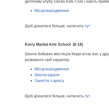
дитячому клубу Gecko Kids Club і навіть прийма
Місцезнаходження
Щоб дізнатися більше, натисніть
тут
Kerry Martial Arts School (6-18)
Школа бойових мистецтв Керрі вітає вас у друж
розвивати свій характер.
Місцезнаходження
Школа карате
Заняття з арнісу
Щоб дізнатися більше, натисніть
тут