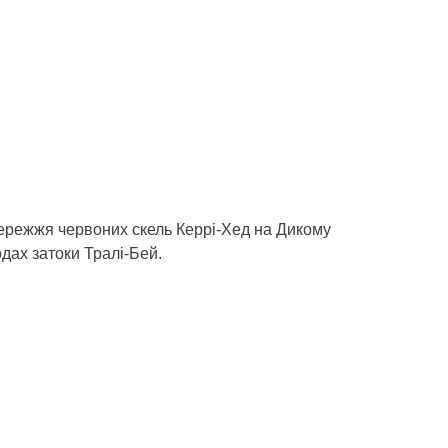
збережжя червоних скель Керрі-Хед на Дикому
дах затоки Тралі-Бей.