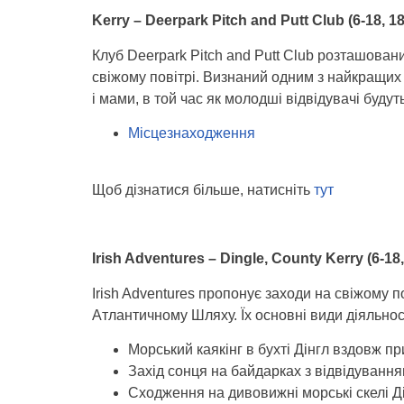
Kerry – Deerpark Pitch and Putt Club (6-18, 18
Клуб Deerpark Pitch and Putt Club розташовани
свіжому повітрі. Визнаний одним з найкращих 
і мами, в той час як молодші відвідувачі буду
Місцезнаходження
Щоб дізнатися більше, натисніть
тут
Irish Adventures – Dingle, County Kerry (6-18,
Irish Adventures пропонує заходи на свіжому по
Атлантичному Шляху. Їх основні види діяльност
Морський каякінг в бухті Дінгл вздовж 
Захід сонця на байдарках з відвідування
Сходження на дивовижні морські скелі Д