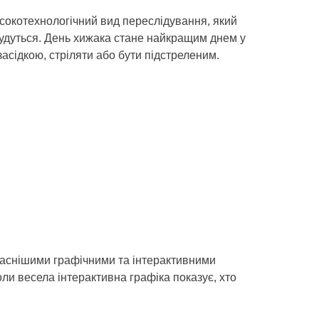
сокотехнологічний вид переслідування, який
будуться. День хижака стане найкращим днем у
засідкою, стріляти або бути підстреленим.
учаснішими графічними та інтерактивними
оли весела інтерактивна графіка показує, хто