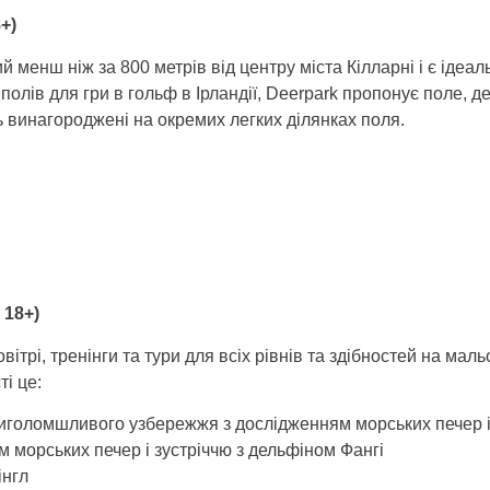
+)
й менш ніж за 800 метрів від центру міста Кілларні і є ідеа
полів для гри в гольф в Ірландії, Deerpark пропонує поле, д
ть винагороджені на окремих легких ділянках поля.
 18+)
вітрі, тренінги та тури для всіх рівнів та здібностей на ма
і це:
приголомшливого узбережжя з дослідженням морських печер і
м морських печер і зустріччю з дельфіном Фангі
інгл