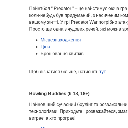
Пейнтбол ” Predator ” – це найстимулююча гр
коли-небудь був придуманий, з насиченим ком
вашому житті. У грі Predator War потрібно ата
Просто ще одна з чудових речей, які можна зр
Місцезнаходження
Ціна
Бронювання квитків
Щоб дізнатися більше, натисніть
тут
Bowling Buddies (6-18, 18+)
Найновіший сучасний боулінг та розважальний
технологіями. Приходьте і розважайтеся, змаг
виграє, а хто програє!