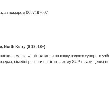
а, за номером 0667197007
e, North Kerry (6-18, 18+)
я навколо маяка Феніт; катання на каяку вздовж суворого у
зерах; сімейні розваги на гігантському SUP в захищених во