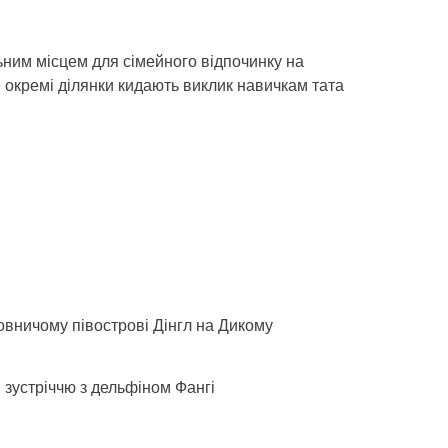
льним місцем для сімейного відпочинку на
е окремі ділянки кидають виклик навичкам тата
льовничому півострові Дінгл на Дикому
 зустріччю з дельфіном Фангі