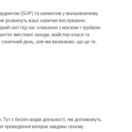
бордингом (SUP) та каякінгом у мальовничому
кож розвинуть ваші навички веслування.
дний світ під час плавання з маскою і трубкою,
нітні змістовні заходи, майстер-класи та
в сонячний день, але ми вважаємо, що це те,
 Тут є безліч видів діяльності, які допоможуть
для проведення вечірок завдяки своєму