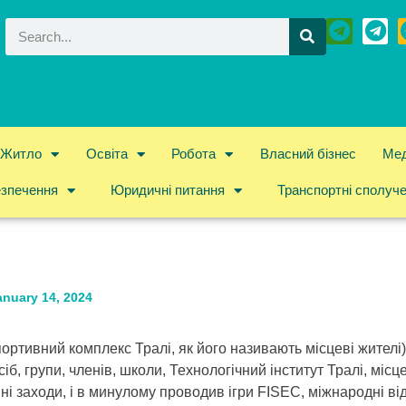
Житло
Освіта
Робота
Власний бізнес
Мед
езпечення
Юридичні питання
Транспортні сполуч
anuary 14, 2024
спортивний комплекс Тралі, як його називають місцеві жител
б, групи, членів, школи, Технологічний інститут Тралі, місце
і заходи, і в минулому проводив ігри FISEC, міжнародні від