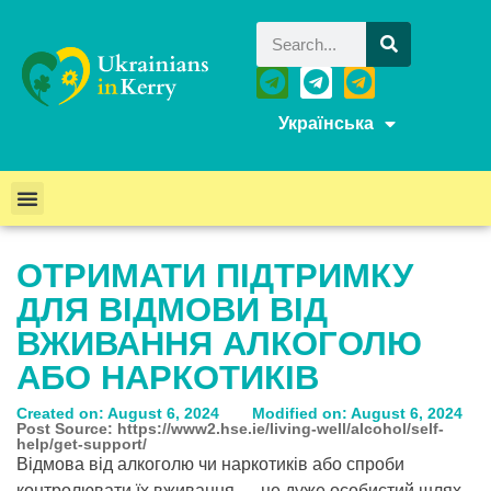
Українська
ОТРИМАТИ ПІДТРИМКУ
ДЛЯ ВІДМОВИ ВІД
ВЖИВАННЯ АЛКОГОЛЮ
АБО НАРКОТИКІВ
Created on: August 6, 2024
Modified on: August 6, 2024
Post Source: https://www2.hse.ie/living-well/alcohol/self-
help/get-support/
Відмова від алкоголю чи наркотиків або спроби
контролювати їх вживання — це дуже особистий шлях.