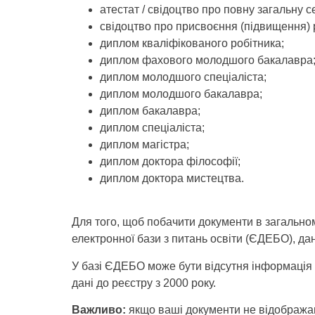
атестат / свідоцтво про повну загальну с
свідоцтво про присвоєння (підвищення) р
диплом кваліфікованого робітника;
диплом фахового молодшого бакалавра
диплом молодшого спеціаліста;
диплом молодшого бакалавра;
диплом бакалавра;
диплом спеціаліста;
диплом магістра;
диплом доктора філософії;
диплом доктора мистецтва.
Для того, щоб побачити документи в загальном
електронної бази з питань освіти (ЄДЕБО), дан
У базі ЄДЕБО може бути відсутня інформація 
дані до реєстру з 2000 року.
Важливо:
якщо ваші документи не відображают