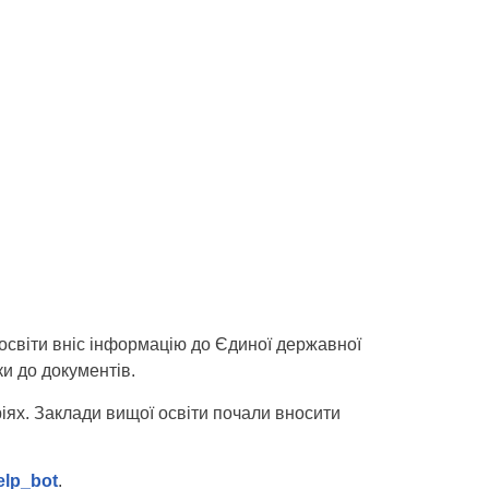
 освіти вніс інформацію до Єдиної державної
ки до документів.
іях. Заклади вищої освіти почали вносити
elp_bot
.